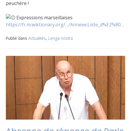
peuchère !
Expressions marseillaises
https://fr.m.wiktionary.org/…/Annexe:Liste_d%E2%80…
Publié dans
Actualités
,
Lenga nòstra