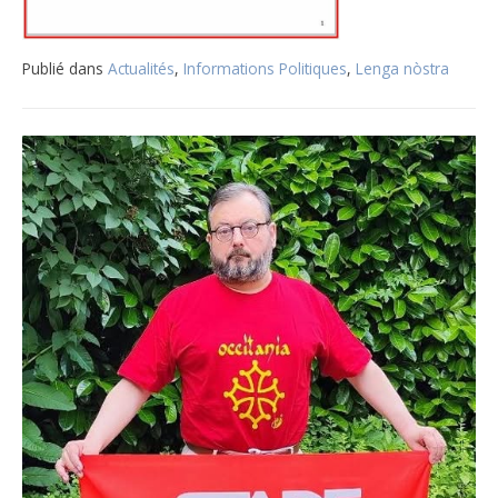
Publié dans
Actualités
,
Informations Politiques
,
Lenga nòstra