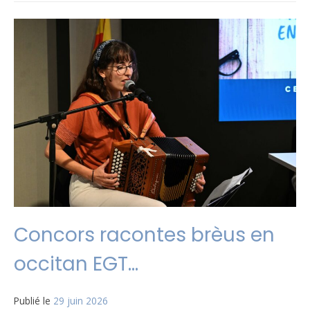
Concors racontes brèus en
occitan EGT…
Publié le
29 juin 2026