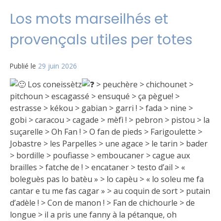
Los mots marseilhés et
provençals utiles per totes
Publié le
29 juin 2026
Los coneissètz
> peuchère > chichounet >
pitchoun > escagassé > ensuqué > ça pègue! >
estrasse > kékou > gabian > garri ! > fada > nine >
gobi > caracou > cagade > mèfì ! > pebron > pistou > la
suçarelle > Oh Fan ! > O fan de pieds > Farigoulette >
Jobastre > les Parpelles > une agace > le tarin > bader
> bordille > poufiasse > emboucaner > cague aux
brailles > fatche de ! > encataner > testo d’ail > «
boleguès pas lo batèu » > lo capèu > « lo soleu me fa
cantar e tu me fas cagar » > au coquin de sort > putain
d’adèle ! > Con de manon ! > Fan de chichourle > de
longue > il a pris une fanny à la pétanque, oh