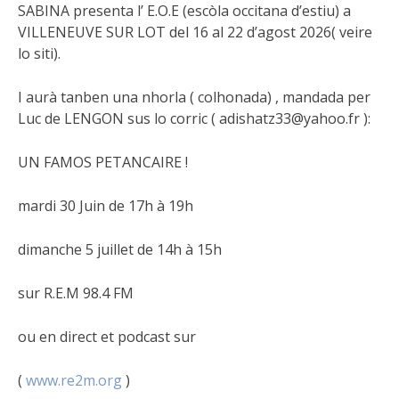
SABINA presenta l’ E.O.E (escòla occitana d’estiu) a
VILLENEUVE SUR LOT del 16 al 22 d’agost 2026( veire
lo siti).
I aurà tanben una nhorla ( colhonada) , mandada per
Luc de LENGON sus lo corric ( adishatz33@yahoo.fr ):
UN FAMOS PETANCAIRE !
mardi 30 Juin de 17h à 19h
dimanche 5 juillet de 14h à 15h
sur R.E.M 98.4 FM
ou en direct et podcast sur
(
www.re2m.org
)