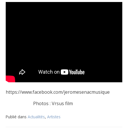
https://www.facebook.com/jeromesenacmusique
Photos : Vrsus film
Publié dans
Actualités
,
Artistes