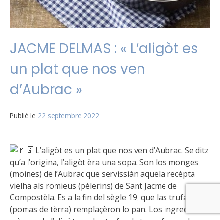
JACME DELMAS : « L’aligòt es
un plat que nos ven
d’Aubrac »
Publié le
22 septembre 2022
L’aligòt es un plat que nos ven d’Aubrac. Se ditz
qu’a l’origina, l’aligòt èra una sopa. Son los monges
(moines) de l’Aubrac que servissián aquela recèpta
vielha als romieus (pèlerins) de Sant Jacme de
Compostèla. Es a la fin del sègle 19, que las trufas
(pomas de tèrra) remplaçèron lo pan. Los ingredients