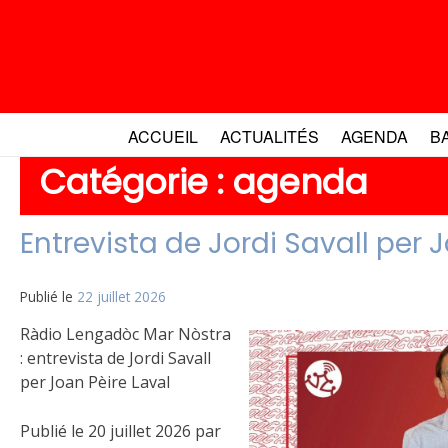
Aller
au
contenu
ACCUEIL
ACTUALITÉS
AGENDA
B
Catégorie :
agenda
Entrevista de Jordi Savall per 
Publié le
22 juillet 2026
Ràdio Lengadòc Mar Nòstra
: entrevista de Jordi Savall
per Joan Pèire Laval
Publié le 20 juillet 2026 par