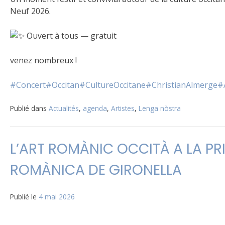
Neuf 2026.
Ouvert à tous — gratuit
venez nombreux !
#Concert
#Occitan
#CultureOccitane
#ChristianAlmerge
#
Publié dans
Actualités
,
agenda
,
Artistes
,
Lenga nòstra
L’ART ROMÀNIC OCCITÀ A LA P
ROMÀNICA DE GIRONELLA
Publié le
4 mai 2026