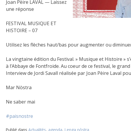
Joan Pèire LAVAL — Laissez
une réponse
FESTIVAL MUSIQUE ET
HISTOIRE – 07
Utilisez les flèches haut/bas pour augmenter ou diminuer
La vingtaine édition du Festival. » Musique et Histoire » s’
à l’Abbaye de Fontfroide. Au coeur de ce festival, le grand 
Interview de Jordi Savall réalisée par Joan Pèire Laval 
Mar Nòstra
Ne saber mai
#paisnostre
Publié dans
Actualités
,
agenda
,
Lenga nòstra