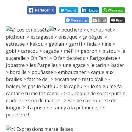
Tweet 0
Whatsapp
Partager
0
Share
Messenger
Email
Print
Los coneissètz
> peuchère > chichounet >
pitchoun > escagassé > ensuqué > ça pègue! >
estrasse > kékou > gabian > garri ! > fada > nine >
gobi > caracou > cagade > mèfì ! > pebron > pistou > la
suçarelle > Oh Fan ! > O fan de pieds > Farigoulette >
Jobastre > les Parpelles > une agace > le tarin > bader
> bordille > poufiasse > emboucaner > cague aux
brailles > fatche de ! > encataner > testo d’ail > «
boleguès pas lo batèu » > lo capèu > « lo soleu me fa
cantar e tu me fas cagar » > au coquin de sort > putain
d’adèle ! > Con de manon ! > Fan de chichourle > de
longue > il a pris une fanny à la pétanque, oh
peuchère !
Expressions marseillaises