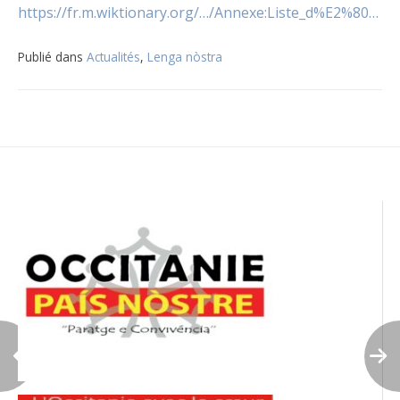
https://fr.m.wiktionary.org/…/Annexe:Liste_d%E2%80…
Publié dans
Actualités
,
Lenga nòstra
Navigation
de
l’article