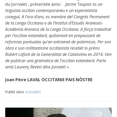
du Jornalet , présentée ainsi :
Jacme Taupiac es un
lingüista occitan contemporanèu e un esperantista
conegut. A l’ora d’ara, es membre del Congrès Permanent
de la Lenga Occitana e de l’Institut d’Estudis Araneses-
Acadèmia Aranesa de la Lenga Occitana. A fòrça trabalhat
per l’occitan estandard, quitament en prepausant de
reformas pontualas qu’an entraïnat de polemicas. Per son
òbra e son militantisme occitanista recebèt lo prèmi
Robèrt Lafont de la Generalitat de Catalonha en 2014. Ven
de publicar una gramatica de l’occitan estandard. Parla
amb Laurenç Revèst dins Jornalet
« .
Joan Pèire LAVAL
OCCITANIE PAIS NÒSTRE
Publié dans
Actualités