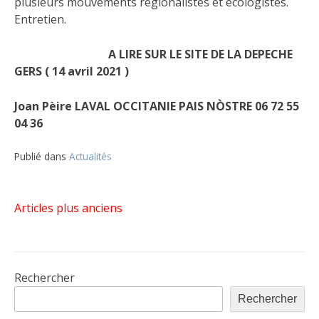
plusieurs mouvements régionalistes et écologistes.
Entretien.
A LIRE SUR LE SITE DE LA DEPECHE
GERS ( 14 avril 2021 )
Joan Pèire LAVAL
OCCITANIE PAIS NÒSTRE
06 72 55
04 36
Publié dans
Actualités
Navigation
Articles plus anciens
des
Rechercher
articles
Rechercher