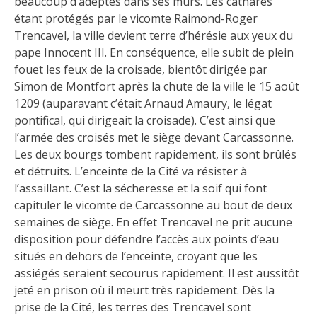
beaucoup d’adeptes dans ses murs. Les cathares
étant protégés par le vicomte Raimond-Roger
Trencavel, la ville devient terre d’hérésie aux yeux du
pape Innocent III. En conséquence, elle subit de plein
fouet les feux de la croisade, bientôt dirigée par
Simon de Montfort après la chute de la ville le 15 août
1209 (auparavant c’était Arnaud Amaury, le légat
pontifical, qui dirigeait la croisade). C’est ainsi que
l’armée des croisés met le siège devant Carcassonne.
Les deux bourgs tombent rapidement, ils sont brûlés
et détruits. L’enceinte de la Cité va résister à
l’assaillant. C’est la sécheresse et la soif qui font
capituler le vicomte de Carcassonne au bout de deux
semaines de siège. En effet Trencavel ne prit aucune
disposition pour défendre l’accès aux points d’eau
situés en dehors de l’enceinte, croyant que les
assiégés seraient secourus rapidement. Il est aussitôt
jeté en prison où il meurt très rapidement. Dès la
prise de la Cité, les terres des Trencavel sont