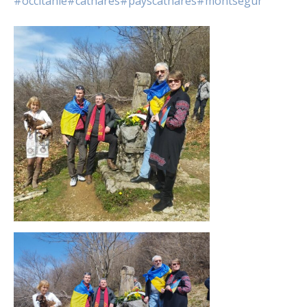
#occitanie
#cathares
#payscathares
#montsegur