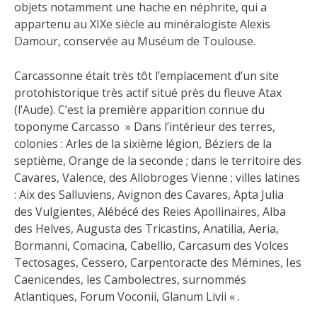
objets notamment une hache en néphrite, qui a
appartenu au XIXe siècle au minéralogiste Alexis
Damour, conservée au Muséum de Toulouse.
Carcassonne était très tôt l’emplacement d’un site
protohistorique très actif situé près du fleuve Atax
(l’Aude). C’est la première apparition connue du
toponyme Carcasso » Dans l’intérieur des terres,
colonies : Arles de la sixième légion, Béziers de la
septième, Orange de la seconde ; dans le territoire des
Cavares, Valence, des Allobroges Vienne ; villes latines
: Aix des Salluviens, Avignon des Cavares, Apta Julia
des Vulgientes, Alébécé des Reies Apollinaires, Alba
des Helves, Augusta des Tricastins, Anatilia, Aeria,
Bormanni, Comacina, Cabellio, Carcasum des Volces
Tectosages, Cessero, Carpentoracte des Mémines, Ies
Caenicendes, les Cambolectres, surnommés
Atlantiques, Forum Voconii, Glanum Livii « .