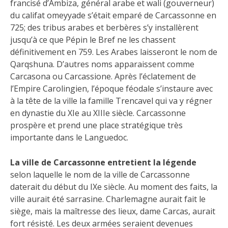
francisé d’Ambiza, général arabe et wali (gouverneur)
du califat omeyyade s’était emparé de Carcassonne en
725; des tribus arabes et berbères s’y installèrent
jusqu’à ce que Pépin le Bref ne les chassent
définitivement en 759. Les Arabes laisseront le nom de
Qarqshuna. D’autres noms apparaissent comme
Carcasona ou Carcassione. Après l’éclatement de
l’Empire Carolingien, l’époque féodale s’instaure avec
à la tête de la ville la famille Trencavel qui va y régner
en dynastie du XIe au XIIIe siècle. Carcassonne
prospère et prend une place stratégique très
importante dans le Languedoc.
La ville de Carcassonne entretient la légende
selon laquelle le nom de la ville de Carcassonne
daterait du début du IXe siècle. Au moment des faits, la
ville aurait été sarrasine. Charlemagne aurait fait le
siège, mais la maîtresse des lieux, dame Carcas, aurait
fort résisté. Les deux armées seraient devenues