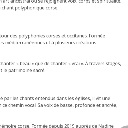
t ancestral où se rejoignent voix, corps et spiritualité.
du chant polyphonique corse.
tour des polyphonies corses et occitanes. Formée
es méditerranéennes et à plusieurs créations
chanter « beau » que de chanter « vrai ». À travers stages,
t le patrimoine sacré.
é par les chants entendus dans les églises, il vit une
n ce chemin vocal. Sa voix de basse, profonde et ancrée,
la mémoire corse. Formée depuis 2019 auprès de Nadine