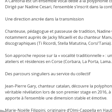
A Cantoria est un ensemble vocal dédié à la polyphonie co
Dirigé par Nadine Cesari, l’ensemble s’inscrit dans la co
Une direction ancrée dans la transmission
Chanteuse, pédagogue et passeuse de tradition, Nadine C
notamment auprès de Jacky Micaelli et du chanteur Manu 
discographiques (Ti Ricordi, Stella Matutina, Corsi’Tania).
Son approche repose sur la « vocalité traditionnelle » : un
ateliers et résidences en Corse (Corbara, La Porta, Lama…)
Des parcours singuliers au service du collectif
Jean-Pierre Gary, chanteur catalan, découvre la polyphonie 
véritable révélation lors de son premier stage en 2016, à 
apporte à l’ensemble une dimension stable et émotive.
Marie-Noëlle Filippini, originaire d’Olmi-Cappella en Ha