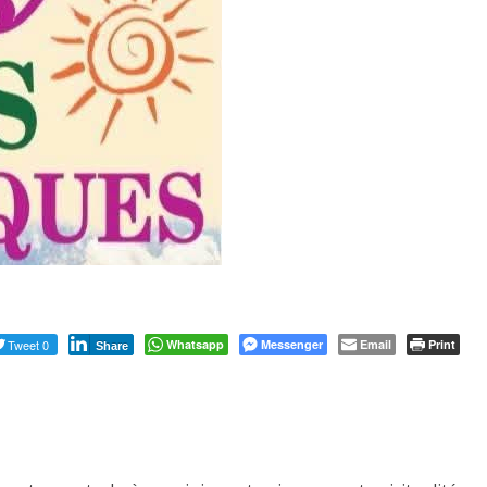
Tweet 0
Whatsapp
Messenger
Email
Print
Share