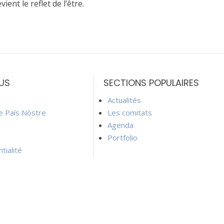
ent le reflet de l’être.
US
SECTIONS POPULAIRES
Actualités
ie País Nòstre
Les comitats
Agenda
Portfolio
tialité