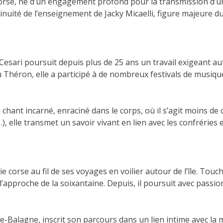
rse, né d’un engagement profond pour la transmission d’un ar
ntinuité de l’enseignement de Jacky Micaelli, figure majeure 
esari poursuit depuis plus de 25 ans un travail exigeant au
Théron, elle a participé à de nombreux festivals de musiqu
 chant incarné, enraciné dans le corps, où il s’agit moins de 
, elle transmet un savoir vivant en lien avec les confréries e
corse au fil de ses voyages en voilier autour de l’île. Touch
l’approche de la soixantaine. Depuis, il poursuit avec passio
ute-Balagne, inscrit son parcours dans un lien intime avec 