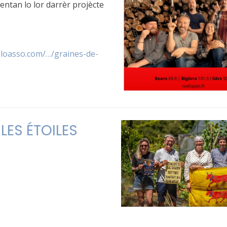
ntan lo lor darrèr projècte
lloasso.com/…/graines-de-
ES ÉTOILES