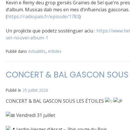
Kevin e Remy deu grop gersés Graines de Sel que’ns prese
d’album. Musicas dab mes en mes d’influencias gasconas.
(
https://radiopais.fr/episode/1783
)
Un projècte que podetz sosténguer aciu :
https://www.he
sel-nouvel-album-1
Publié dans
Actualités
,
Artistes
CONCERT & BAL GASCON SOUS L
Publié le
25 juillet 2026
CONCERT & BAL GASCON SOUS LES ÉTOILES
Vendredi 31 juillet
Jardin-Verger d’Assat – 3bis route du Bois