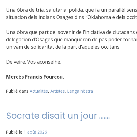
Una òbra de tria, salutària, polida, que fa un parallèl sens
situacion dels indians Osages dins l’Oklahoma e dels occi
Una òbra que part del sovenir de l’iniciativa de ciutadan
delegacion d’Osages que manquèron de pas poder tornar 
un vam de solidaritat de la part d’aqueles occitans.
De veire. Vos aconselhe.
Mercès Francis Fourcou.
Publié dans
Actualités
,
Artistes
,
Lenga nòstra
Socrate disait un jour …….
Publié le
1 août 2026