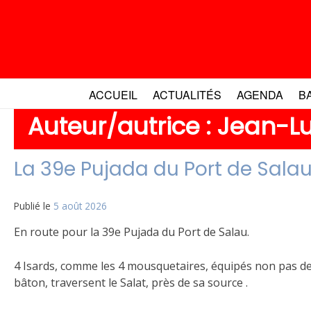
Aller
au
contenu
ACCUEIL
ACTUALITÉS
AGENDA
B
Auteur/autrice :
Jean-L
La 39e Pujada du Port de Salau
Publié le
5 août 2026
En route pour la 39e Pujada du Port de Salau.
4 Isards, comme les 4 mousquetaires, équipés non pas de
bâton, traversent le Salat, près de sa source .