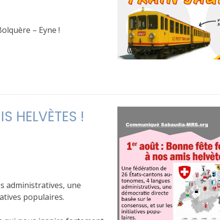
Bolquère – Eyne !
S HELVÈTES !
s administratives, une
iatives populaires.