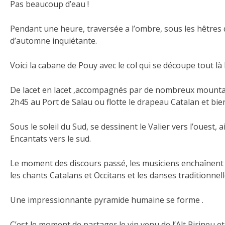
Pas beaucoup d’eau !
Pendant une heure, traversée a l’ombre, sous les hêtres 
d’automne inquiétante.
Voici la cabane de Pouy avec le col qui se découpe tout là 
De lacet en lacet ,accompagnés par de nombreux mounta
2h45 au Port de Salau ou flotte le drapeau Catalan et bien
Sous le soleil du Sud, se dessinent le Valier vers l’ouest, 
Encantats vers le sud.
Le moment des discours passé, les musiciens enchaînent
les chants Catalans et Occitans et les danses traditionnell
Une impressionnante pyramide humaine se forme .
C’est le moment de partager le vin venu de l’Alt Pirineu 