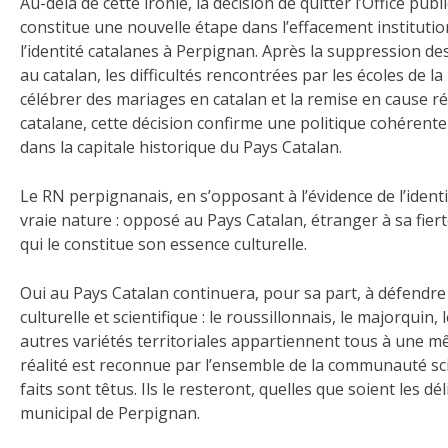
Au-delà de cette ironie, la décision de quitter l’Office publ
constitue une nouvelle étape dans l’effacement institutio
l’identité catalanes à Perpignan. Après la suppression de
au catalan, les difficultés rencontrées par les écoles de la
célébrer des mariages en catalan et la remise en cause ré
catalane, cette décision confirme une politique cohérente 
dans la capitale historique du Pays Catalan.
Le RN perpignanais, en s’opposant à l’évidence de l’identi
vraie nature : opposé au Pays Catalan, étranger à sa fiert
qui le constitue son essence culturelle.
Oui au Pays Catalan continuera, pour sa part, à défendre 
culturelle et scientifique : le roussillonnais, le majorquin, l
autres variétés territoriales appartiennent tous à une mê
réalité est reconnue par l’ensemble de la communauté sci
faits sont têtus. Ils le resteront, quelles que soient les dé
municipal de Perpignan.