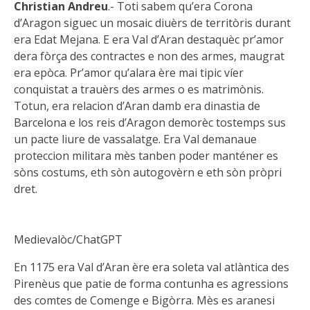
Christian
Andreu
.- Toti sabem qu’era Corona
d’Aragon siguec un mosaic diuèrs de territòris durant
era Edat Mejana. E era Val d’Aran destaquèc pr’amor
dera fòrça des contractes e non des armes, maugrat
era epòca. Pr’amor qu’alara ère mai tipic víer
conquistat a trauèrs des armes o es matrimònis.
Totun, era relacion d’Aran damb era dinastia de
Barcelona e los reis d’Aragon demorèc tostemps sus
un pacte liure de vassalatge. Era Val demanaue
proteccion militara mès tanben poder manténer es
sòns costums, eth sòn autogovèrn e eth sòn pròpri
dret.
Medievalòc/ChatGPT
En 1175 era Val d’Aran ère era soleta val atlàntica des
Pirenèus que patie de forma contunha es agressions
des comtes de Comenge e Bigòrra. Mès es aranesi