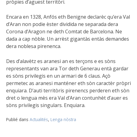
pròpies d’aguest territòri.
Encara en 1328, Anfós eth Benigne declarèc qu’era Val
d’Aran non podie èster dividida ne separada dera
Corona d’Aragon ne deth Comtat de Barcelona. Ne
dada a cap nòble. Un arrèst gigantàs entàs demandes
dera noblesa pirenenca.
Des d’alavètz es aranesi an es terçons e es sòns
representants van ara Tor deth Generau entà gardar
es sòns privilegis en un armari de 6 claus. Açò
permetec as aranesi manténer eth sòn caractèr pròpri
enquiara. D’auti territòris pirenencs perderen eth sòn
dret o lengua mès era Val d’Aran contunhèt d’auer es
sòns privilegis singulars. Enquiara.
Publié dans
Actualités
,
Lenga nòstra