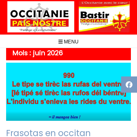
Aller
au
contenu
MENU
Mois :
juin 2026
Frasotas en occitan