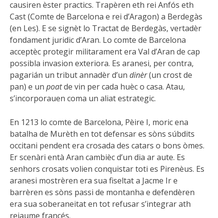
causiren èster practics. Trapèren eth rei Anfós eth
Cast (Comte de Barcelona e rei d’Aragon) a Berdegàs
(en Les). E se signèt lo Tractat de Berdegàs, vertadèr
fondament juridic d’Aran. Lo comte de Barcelona
acceptèc protegir militarament era Val d’Aran de cap
possibla invasion exteriora. Es aranesi, per contra,
pagarián un tribut annadèr d’un
dinèr
(un crost de
pan) e un
poat
de vin per cada huèc o casa. Atau,
s’incorporauen coma un aliat estrategic.
En 1213 lo comte de Barcelona, Pèire I, moric ena
batalha de Murèth en tot defensar es sòns súbdits
occitani pendent era crosada des catars o bons òmes.
Er scenàri entà Aran cambièc d’un dia ar aute. Es
senhors crosats volien conquistar toti es Pirenèus. Es
aranesi mostrèren era sua fiseltat a Jacme Ir e
barrèren es sòns passi de montanha e defendèren
era sua soberaneitat en tot refusar s’integrar ath
reiaume francés.