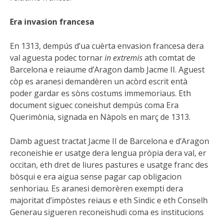
Era invasion francesa
En 1313, dempús d’ua cuèrta envasion francesa dera
val aguesta podec tornar
in extremis
ath comtat de
Barcelona e reiaume d’Aragon damb Jacme II. Aguest
còp es aranesi demandèren un acòrd escrit entà
poder gardar es sòns costums immemoriaus. Eth
document siguec coneishut dempús coma Era
Querimònia, signada en Nàpols en març de 1313.
Damb aguest tractat Jacme II de Barcelona e d’Aragon
reconeishie er usatge dera lengua pròpia dera val, er
occitan, eth dret de liures pastures e usatge franc des
bòsqui e era aigua sense pagar cap obligacion
senhoriau. Es aranesi demorèren exempti dera
majoritat d’impòstes reiaus e eth Sindic e eth Conselh
Generau sigueren reconeishudi coma es institucions