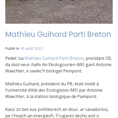
Mathieu Guihard Parti Breton
Publié le
30 août 2023
Pedet ‘oa
Mathieu Guihard Parti Breton
, prezidant SB,
da skol-veur-hañv An Ekologourien-MEI gant Antoine
Waechter, e savlec’h biologel Pempont.
Mathieu Guihard,
président du PB, était invité à
l’université d’été des Ecologistes-MEI par Antoine
Waechter, à la station biologique de Paimpont.
Kaoz zo bet eus politikerezh an dour, ar savadurioù,
pe c’hoazh an energiezh. Trugarez dezho evit o