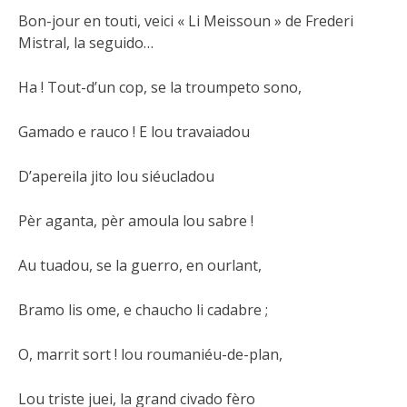
Bon-jour en touti, veici « Li Meissoun » de Frederi
Mistral, la seguido…
Ha ! Tout-d’un cop, se la troumpeto sono,
Gamado e rauco ! E lou travaiadou
D’apereila jito lou siéucladou
Pèr
aganta, pèr amoula lou sabre !
Au tuadou, se la guerro, en ourlant,
Bramo lis ome, e chaucho li cadabre ;
O, marrit sort ! lou roumaniéu-de-plan,
Lou triste juei, la grand civado fèro