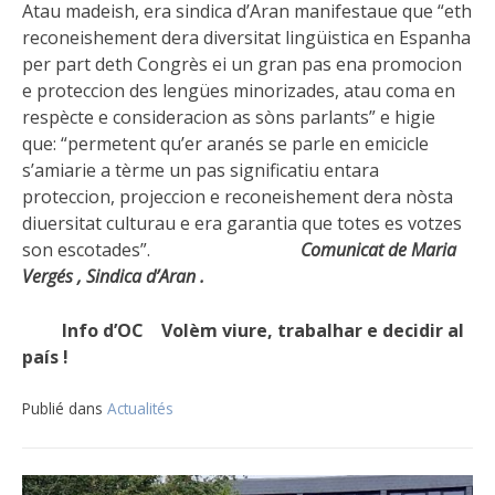
Atau madeish, era sindica d’Aran manifestaue que “eth
reconeishement dera diversitat lingüistica en Espanha
per part deth Congrès ei un gran pas ena promocion
e proteccion des lengües minorizades, atau coma en
respècte e consideracion as sòns parlants” e higie
que: “permetent qu’er aranés se parle en emicicle
s’amiarie a tèrme un pas significatiu entara
proteccion, projeccion e reconeishement dera nòsta
diuersitat culturau e era garantia que totes es votzes
son escotades”.
Comunicat de Maria
Vergés , Sindica d’Aran .
Info d’OC Volèm viure, trabalhar e decidir al
país !
Publié dans
Actualités