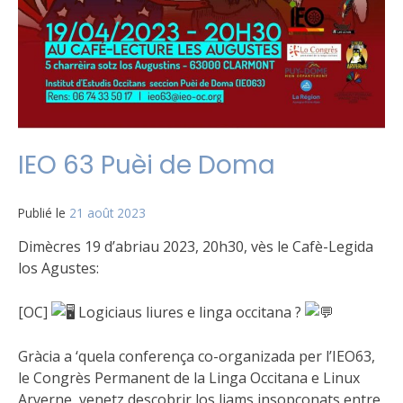
IEO 63 Puèi de Doma
Publié le
21 août 2023
Dimècres 19 d’abriau 2023, 20h30, vès le Cafè-Legida
los Agustes:
[OC]
Logiciaus liures e linga occitana ?
Gràcia a ‘quela conferença co-organizada per
l’IEO63,
le Congrès Permanent de la Linga Occitana e Linux
Arverne, venetz descobrir los liams insopçonats entre