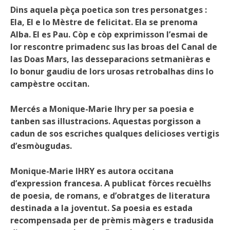
Dins aquela pèça poetica son tres personatges :
Ela, El e lo Mèstre de felicitat. Ela se prenoma
Alba. El es Pau. Còp e còp exprimisson l’esmai de
lor rescontre primadenc sus las broas del Canal de
las Doas Mars, las desseparacions setmanièras e
lo bonur gaudiu de lors urosas retrobalhas dins lo
campèstre occitan.
Mercés a Monique-Marie Ihry per sa poesia e
tanben sas illustracions. Aquestas porgisson a
cadun de sos escriches qualques delicioses vertigis
d’esmòugudas.
Monique-Marie IHRY es autora occitana
d’expression francesa. A publicat fòrces recuèlhs
de poesia, de romans, e d’obratges de literatura
destinada a la joventut. Sa poesia es estada
recompensada per de prèmis màgers e tradusida