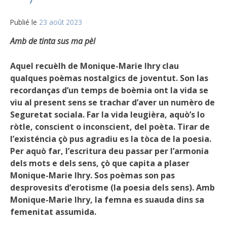
Publié le
23 août 2023
Amb de tinta sus ma pèl
Aquel recuèlh de Monique-Marie Ihry clau
qualques poèmas nostalgics de joventut. Son las
recordanças d’un temps de boèmia ont la vida se
viu al present sens se trachar d’aver un numèro de
Seguretat sociala. Far la vida leugièra, aquò’s lo
ròtle, conscient o inconscient, del poèta. Tirar de
l’existéncia çò pus agradiu es la tòca de la poesia.
Per aquò far, l’escritura deu passar per l’armonia
dels mots e dels sens, çò que capita a plaser
Monique-Marie Ihry. Sos poèmas son pas
desprovesits d’erotisme (la poesia dels sens). Amb
Monique-Marie Ihry, la femna es suauda dins sa
femenitat assumida.