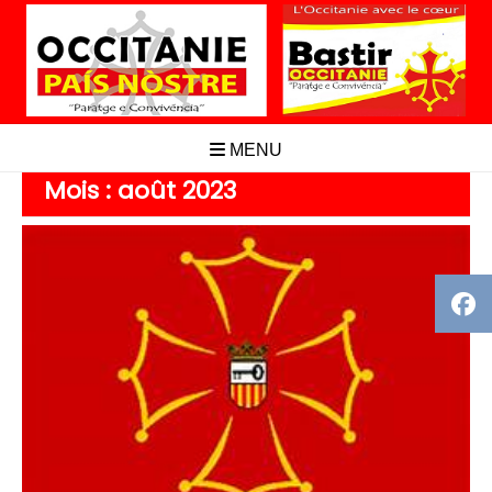
Aller
au
contenu
MENU
Mois :
août 2023