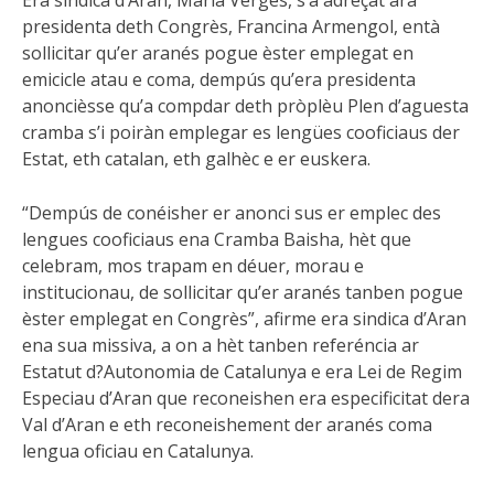
Era sindica d’Aran, Maria Vergés, s’a adreçat ara
presidenta deth Congrès, Francina Armengol, entà
sollicitar qu’er aranés pogue èster emplegat en
emicicle atau e coma, dempús qu’era presidenta
anoncièsse qu’a compdar deth pròplèu Plen d’aguesta
cramba s’i poiràn emplegar es lengües cooficiaus der
Estat, eth catalan, eth galhèc e er euskera.
“Dempús de conéisher er anonci sus er emplec des
lengues cooficiaus ena Cramba Baisha, hèt que
celebram, mos trapam en déuer, morau e
institucionau, de sollicitar qu’er aranés tanben pogue
èster emplegat en Congrès”, afirme era sindica d’Aran
ena sua missiva, a on a hèt tanben referéncia ar
Estatut d?Autonomia de Catalunya e era Lei de Regim
Especiau d’Aran que reconeishen era especificitat dera
Val d’Aran e eth reconeishement der aranés coma
lengua oficiau en Catalunya.