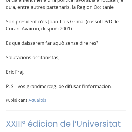
oficialament mena una politica favorabla a l’occitan) e
qu’a, entre autres partenaris, la Region Occitanie.
Son president n’es Joan-Loís Grimal (còssol DVD de
Curan, Avairon, despuèi 2001).
Es que daissarem far aquò sense dire res?
Salutacions occitanistas,
Eric Fraj.
P. S. : vos grandmercegi de difusar l’informacion.
Publié dans
Actualités
XXIII° édicion de l’Universitat