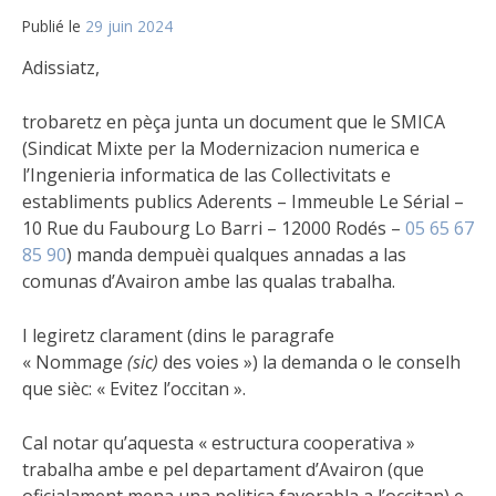
Publié le
29 juin 2024
Adissiatz,
trobaretz en pèça junta un document que le SMICA
(Sindicat Mixte per la Modernizacion numerica e
l’Ingenieria informatica de las Collectivitats e
establiments publics Aderents – Immeuble Le Sérial –
10 Rue du Faubourg Lo Barri – 12000 Rodés –
05 65 67
85 90
) manda dempuèi qualques annadas a las
comunas d’Avairon ambe las qualas trabalha.
I legiretz clarament (dins le paragrafe
« Nommage
(sic)
des voies ») la demanda o le conselh
que sièc: « Evitez l’occitan ».
Cal notar qu’aquesta « estructura cooperativa »
trabalha ambe e pel departament d’Avairon (que