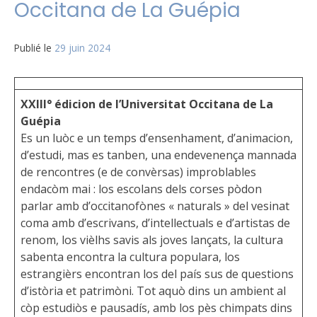
Occitana de La Guépia
Publié le
29 juin 2024
XXIII° édicion de l’Universitat Occitana de La
Guépia
Es un luòc e un temps d’ensenhament, d’animacion,
d’estudi, mas es tanben, una endevenença mannada
de rencontres (e de convèrsas) improblables
endacòm mai : los escolans dels corses pòdon
parlar amb d’occitanofònes « naturals » del vesinat
coma amb d’escrivans, d’intellectuals e d’artistas de
renom, los vièlhs savis als joves lançats, la cultura
sabenta encontra la cultura populara, los
estrangièrs encontran los del país sus de questions
d’istòria et patrimòni. Tot aquò dins un ambient al
còp estudiòs e pausadís, amb los pès chimpats dins