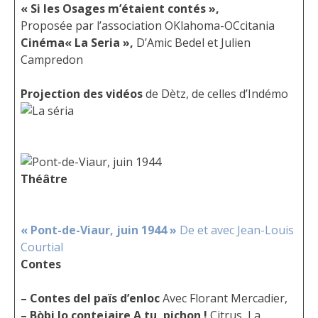
« Si les Osages m’étaient contés »,
Proposée par l’association OKlahoma-OCcitania
Cinéma
«
La Seria »,
D’Amic Bedel et Julien
Campredon
Projection des vidéos
de Dètz, de celles d’Indémo
Théâtre
« Pont-de-Viaur, juin 1944 »
De et avec Jean-Louis
Courtial
Contes
– Contes del païs d’enloc
Avec Florant Mercadier,
– Bòbi lo contejaire A tu, pichon !
Citrus, La