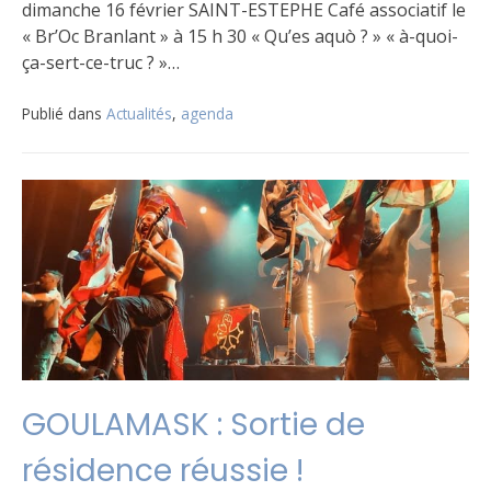
dimanche 16 février SAINT-ESTEPHE Café associatif le
« Br’Oc Branlant » à 15 h 30 « Qu’es aquò ? » « à-quoi-
ça-sert-ce-truc ? »…
Publié dans
Actualités
,
agenda
GOULAMASK : Sortie de
résidence réussie !