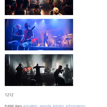
1212
Publié dans
Actualités
,
agenda
,
Artistes
,
Informations