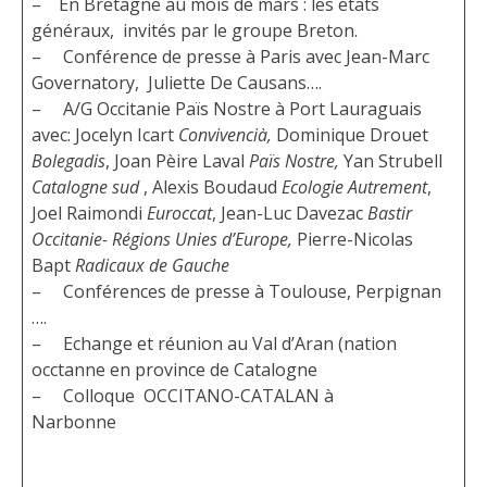
– En Bretagne au mois de mars : les états
généraux, invités par le groupe Breton.
– Conférence de presse à Paris avec Jean-Marc
Governatory, Juliette De Causans….
– A/G Occitanie Païs Nostre à Port Lauraguais
avec: Jocelyn Icart
Convivencià,
Dominique Drouet
Bolegadis
, Joan Pèire Laval
Païs Nostre,
Yan Strubell
Catalogne sud
, Alexis Boudaud
Ecologie Autrement
,
Joel Raimondi
Euroccat
, Jean-Luc Davezac
Bastir
Occitanie- Régions Unies d’Europe,
Pierre-Nicolas
Bapt
Radicaux de Gauche
– Conférences de presse à Toulouse, Perpignan
….
– Echange et réunion au Val d’Aran (nation
occtanne en province de Catalogne
– Colloque OCCITANO-CATALAN à
Narbonne