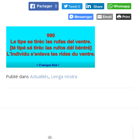
Tweet 0
Whatsapp
Partager
0
Share
Messenger
Email
Print
Publié dans
Actualités
,
Lenga nòstra
Navigation
de
l’article