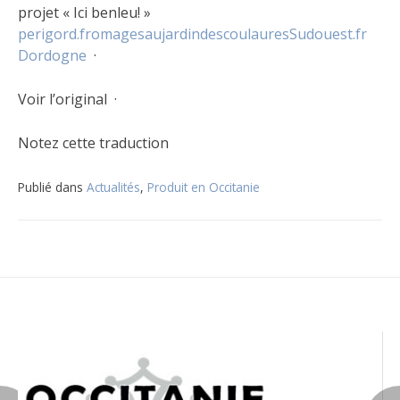
projet « Ici benleu! »
perigord.fromages
aujardindescoulaures
Sudouest.fr
Dordogne
·
Voir l’original ·
Notez cette traduction
Publié dans
Actualités
,
Produit en Occitanie
Navigation
de
l’article