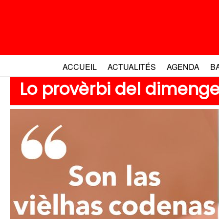
Aller
au
contenu
ACCUEIL
ACTUALITÉS
AGENDA
B
Lo provèrbi del dimeng