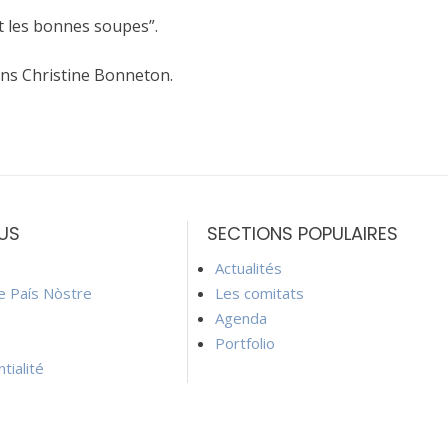
it les bonnes soupes”.
ons Christine Bonneton.
US
SECTIONS POPULAIRES
Actualités
ie País Nòstre
Les comitats
Agenda
Portfolio
tialité