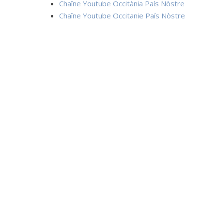
Chaîne Youtube Occitània País Nòstre
Chaîne Youtube Occitanie País Nòstre