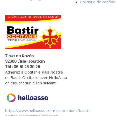
Politique de confiden
7 rue de Rozès
32600 L'Isle-Jourdain
Tèl : 06 51 28 30 25
Adhérez à Occitanie Pais Nostre
ou Bastir Occitanie avec HelloAsso
en cliquant sur le lien suivant :
https://www.helloasso.com/associations/bastir-
occitanie/adhesions/adhesion-