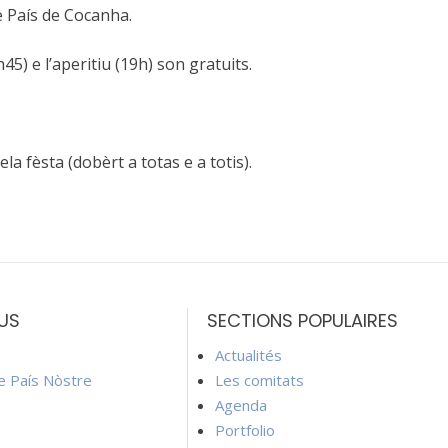
 País de Cocanha.
7h45) e
l’aperitiu (19h) son gratuits.
la fèsta (dobèrt a totas e a totis).
US
SECTIONS POPULAIRES
Actualités
ie País Nòstre
Les comitats
Agenda
Portfolio