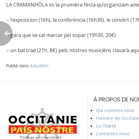
LA CRAMANHÒLA es la prumièra fèsta qu’organizam ame
– l’exposicion (16h), la conferéncia (16h30), le concèrt (1
– gara que se cal marcar pel sopar (19h30, 20€)
– un bal trad (21h, 8€) pels nòstres musicièns clavarà aque
Publié dans
Actualités
Navigation
de
À PROPOS DE NO
l’article
Qui sommes nous
Histoire de Occitan
La Charte
Contactez-nous