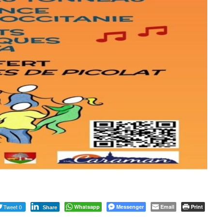
Tweet 0
Whatsapp
Messenger
Email
Print
Share