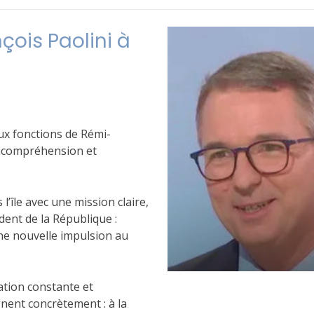
çois Paolini à
aux fonctions de Rémi-
 incompréhension et
l’île avec une mission claire,
ent de la République :
ne nouvelle impulsion au
cation constante et
gnent concrètement : à la