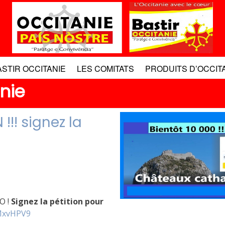
ASTIR OCCITANIE
LES COMITATS
PRODUITS D’OCCIT
anie
 !!! signez la
O !
Signez la pétition pour
bMxvHPV9