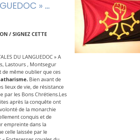
NGUEDOC » …
ON / SIGNEZ CETTE
YALES DU LANGUEDOC » A
us, Lastours , Montsegur
ut de même oublier que ces
 Catharisme.
Bien avant de
s lieux de vie, de résistance
ue par les Bons Chrétiens.Les
ites après la conquête ont
 volonté de la monarchie
ellement conquis et de
ur empreinte dans la
 celle laissée par le
 « Forteresses royales du