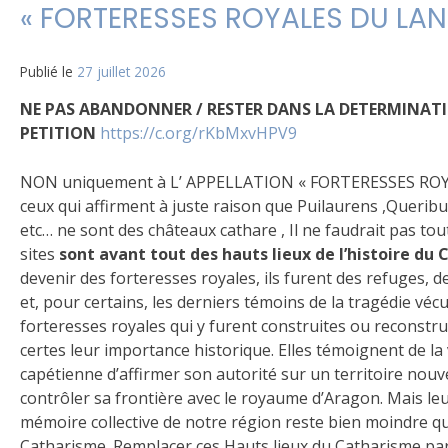
« FORTERESSES ROYALES DU LA
Publié le
27 juillet 2026
NE PAS ABANDONNER / RESTER DANS LA DETERMINATI
PETITION
https://c.org/rKbMxvHPV9
NON uniquement à L’ APPELLATION « FORTERESSES RO
ceux qui affirment à juste raison que Puilaurens ,Querib
etc… ne sont des châteaux cathare , Il ne faudrait pas to
sites
sont avant tout des hauts lieux de l’histoire du
devenir des forteresses royales, ils furent des refuges, de
et, pour certains, les derniers témoins de la tragédie véc
forteresses royales qui y furent construites ou reconstru
certes leur importance historique. Elles témoignent de la
capétienne d’affirmer son autorité sur un territoire nouv
contrôler sa frontière avec le royaume d’Aragon. Mais le
mémoire collective de notre région reste bien moindre que
Catharisme. Remplacer ces Hauts lieux du Catharisme par