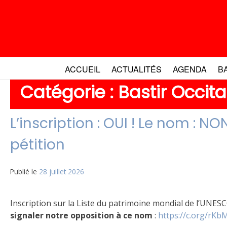
Aller
au
contenu
ACCUEIL
ACTUALITÉS
AGENDA
B
Catégorie :
Bastir Occit
L’inscription : OUI ! Le nom : NON
pétition
Publié le
28 juillet 2026
Inscription sur la Liste du patrimoine mondial de l’UNESC
signaler notre opposition à ce nom
:
https://c.org/rK