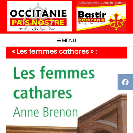
Aller
au
contenu
MENU
« Les femmes cathares » :