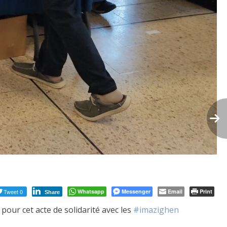
Tweet 0
Whatsapp
Messenger
Email
Print
Share
pour cet acte de solidarité avec les
#imazighen