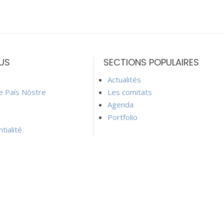
US
SECTIONS POPULAIRES
Actualités
ie País Nòstre
Les comitats
Agenda
Portfolio
tialité