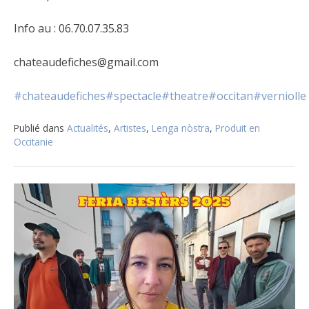
Info au : 06.70.07.35.83
chateaudefiches@gmail.com
#chateaudefiches
#spectacle
#theatre
#occitan
#verniolle
Publié dans
Actualités
,
Artistes
,
Lenga nòstra
,
Produit en
Occitanie