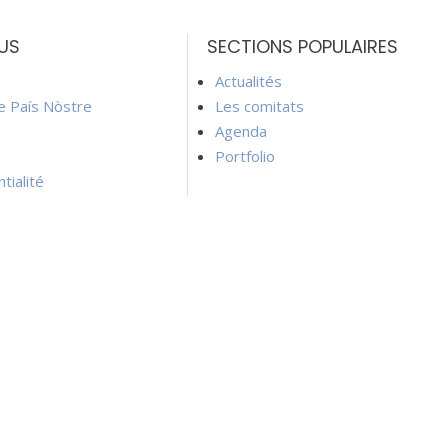
US
SECTIONS POPULAIRES
Actualités
ie País Nòstre
Les comitats
Agenda
Portfolio
tialité