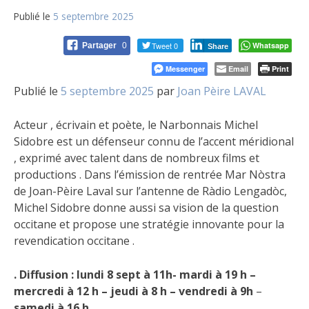
Publié le
5 septembre 2025
Tweet 0
Whatsapp
Partager
0
Share
Messenger
Email
Print
Publié le
5 septembre 2025
par
Joan Pèire LAVAL
Acteur , écrivain et poète, le Narbonnais Michel
Sidobre est un défenseur connu de l’accent méridional
, exprimé avec talent dans de nombreux films et
productions . Dans l’émission de rentrée Mar Nòstra
de Joan-Pèire Laval sur l’antenne de Ràdio Lengadòc,
Michel Sidobre donne aussi sa vision de la question
occitane et propose une stratégie innovante pour la
revendication occitane .
. Diffusion : lundi 8 sept à 11h- mardi à 19 h –
mercredi à 12 h – jeudi à 8 h – vendredi à 9h
–
samedi à 16 h .