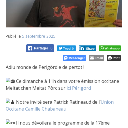
Publié le
5 septembre 2025
Tweet 0
Whatsapp
Partager
0
Share
Messenger
Email
Print
Adiu monde de Perigòrd e de pertot !
Ce dimanche à 11h dans votre émission occitane
Meitat chen Meitat Pòrc sur
ici Périgord
N
otre invité sera Patrick Ratineaud de l’
Union
Occitane Camille Chabaneau
Il nous dévoilera le programme de la 17ème