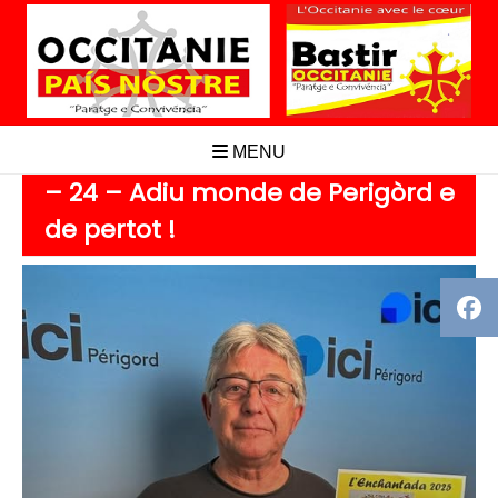
Aller
au
contenu
MENU
– 24 – Adiu monde de Perigòrd e
de pertot !