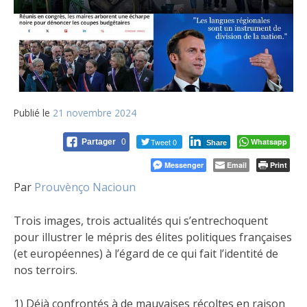
Publié le
21 novembre 2024
Tweet 0
Whatsapp
Partager
0
Share
Messenger
Email
Print
Par
Prouvènço Nacioun
Trois images, trois actualités qui s’entrechoquent
pour illustrer le mépris des élites politiques françaises
(et européennes) à l’égard de ce qui fait l’identité de
nos terroirs.
1) Déjà confrontés à de mauvaises récoltes en raison