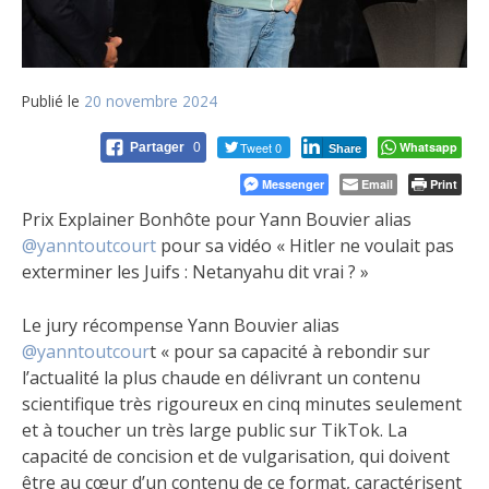
Publié le
20 novembre 2024
Tweet 0
Whatsapp
Partager
0
Share
Messenger
Email
Print
Prix Explainer Bonhôte pour Yann Bouvier alias
@yanntoutcourt
pour sa vidéo « Hitler ne voulait pas
exterminer les Juifs : Netanyahu dit vrai ? »
Le jury
récompense Yann Bouvier alias
@yanntoutcour
t « pour sa capacité à rebondir sur
l’actualité la plus chaude en délivrant un contenu
scientifique très rigoureux en cinq minutes seulement
et à toucher un très large public sur TikTok. La
capacité de concision et de vulgarisation, qui doivent
être au cœur d’un contenu de ce format, caractérisent