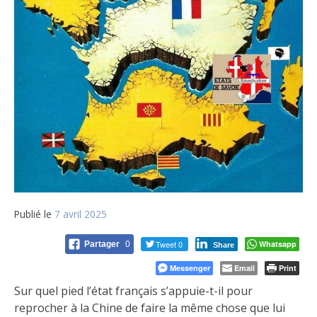
Publié le
7 avril 2025
Tweet 0
Whatsapp
Partager
0
Share
Messenger
Email
Print
Sur quel pied l’état français s’appuie-t-il pour
reprocher à la Chine de faire la même chose que lui