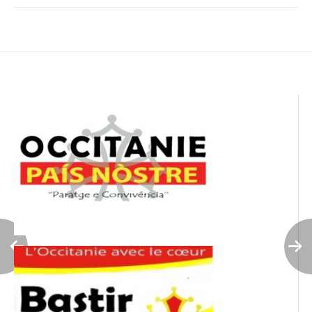
Navigation
de
l’article