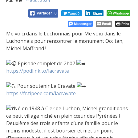
Publié le
14 août 2024
Tweet 0
Whatsapp
Partager
0
Share
Messenger
Email
Print
Me voici dans le Luchonnais pour Me voici dans le
Luchonnais pour rencontrer le monument Occitan,
Michel Maffrand !
Episode complet de 2h07
https://podlink.to/lacravate
Pour soutenir La Cravate
https://fr.tipeee.com/lacravate
Né en 1948 à Cier de Luchon, Michel grandit dans
ce petit village niché en plein cœur des Pyrénées !
Deuxième des trois enfants d’une famille pour le
moins modeste, il est boursier et met un point