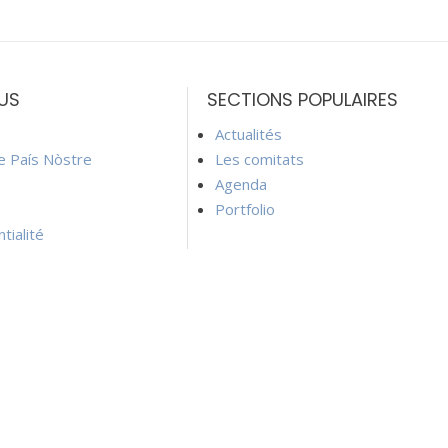
US
SECTIONS POPULAIRES
Actualités
ie País Nòstre
Les comitats
Agenda
Portfolio
tialité