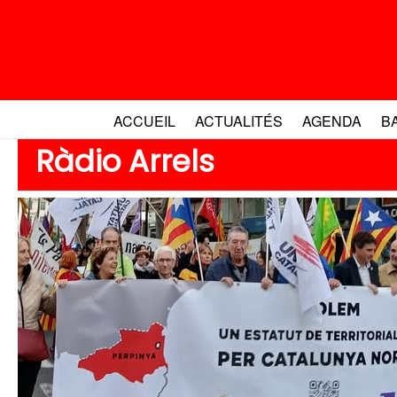
Aller
au
contenu
ACCUEIL
ACTUALITÉS
AGENDA
B
Ràdio Arrels