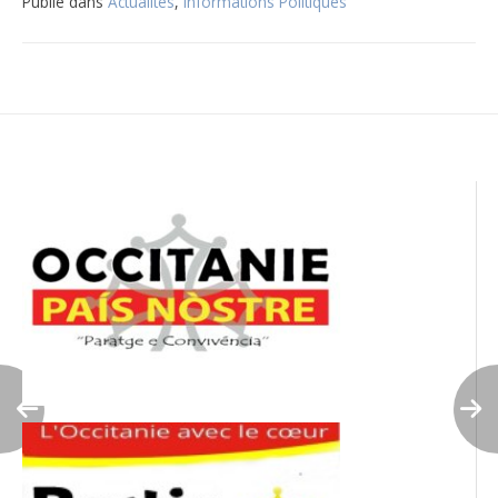
Publié dans
Actualités
,
Informations Politiques
Navigation
de
l’article