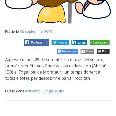
Publié le
30 septembre 2025
Tweet 0
Whatsapp
Partager
0
Share
Messenger
Email
Print
Aqueste diluns 29 de setembre, a 6 oras del vèspre,
primièr rendètz-vos Charradissa de la sason (Abribús-
IEO) al Fogal bèl de Montlaur : un temps dobèrt a
totas e totes per descobrir e parlar l’occitan
Publié dans
Actualités
,
Lenga nòstra
Navigation
de