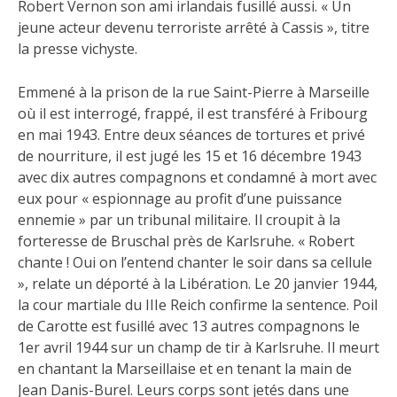
Robert Vernon son ami irlandais fusillé aussi. « Un
jeune acteur devenu terroriste arrêté à Cassis », titre
la presse vichyste.
Emmené à la prison de la rue Saint-Pierre à Marseille
où il est interrogé, frappé, il est transféré à Fribourg
en mai 1943. Entre deux séances de tortures et privé
de nourriture, il est jugé les 15 et 16 décembre 1943
avec dix autres compagnons et condamné à mort avec
eux pour « espionnage au profit d’une puissance
ennemie » par un tribunal militaire. Il croupit à la
forteresse de Bruschal près de Karlsruhe. « Robert
chante ! Oui on l’entend chanter le soir dans sa cellule
», relate un déporté à la Libération. Le 20 janvier 1944,
la cour martiale du IIIe Reich confirme la sentence. Poil
de Carotte est fusillé avec 13 autres compagnons le
1er avril 1944 sur un champ de tir à Karlsruhe. Il meurt
en chantant la Marseillaise et en tenant la main de
Jean Danis-Burel. Leurs corps sont jetés dans une