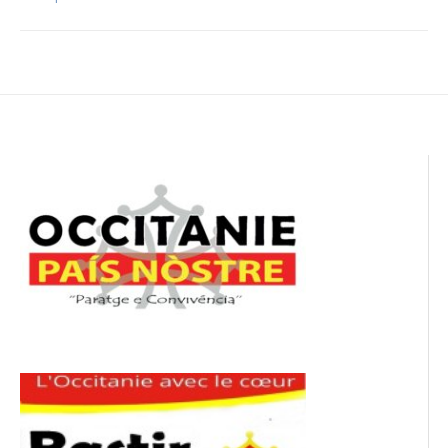
Navigation
de
l’article