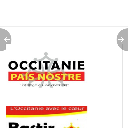
Navigation
de
l’article