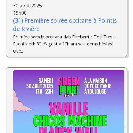
30 août 2025
19h00
(31) Première soirée occitane à Pointis
de Rivière
Prumèra serada occitana dab Elimberri e Toti Tres a
Puentis eth 30 d'agost a 19h ara sala deras hèstas!
Que...