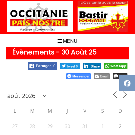
Aller
au
contenu
MENU
Évènements - 30 Août 25
Tweet 0
Whatsapp
Partager
0
Share
Messenger
Email
Print
L
M
M
J
V
S
D
27
28
29
30
31
1
2