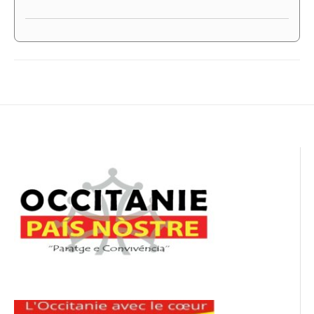
Navigation
de
l’article