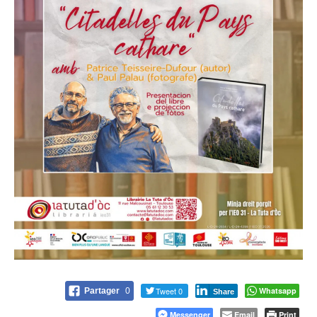
Tweet 0
Whatsapp
Partager
0
Share
Messenger
Email
Print