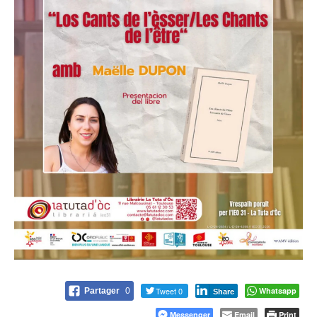
Tweet 0
Whatsapp
Partager
0
Share
Messenger
Email
Print