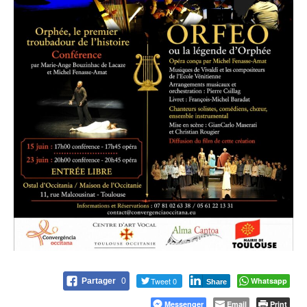
Tweet 0
Whatsapp
Partager
0
Share
Messenger
Email
Print