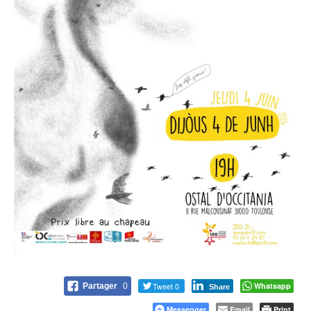
Tweet 0
Whatsapp
Partager
0
Share
Messenger
Email
Print