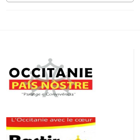
Navigation
de
l’article