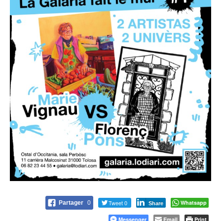
Tweet 0
Whatsapp
Partager
0
Share
Messenger
Email
Print