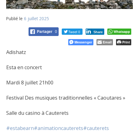
Publié le
6 juillet 2025
Tweet 0
Whatsapp
Partager
0
Share
Messenger
Email
Print
Adishatz
Esta en concert
Mardi 8 juillet 21h00
Festival Des musiques traditionnelles « Caoutares »
Salle du casino à Cauterets
#estabearn
#animationcauterets
#cauterets