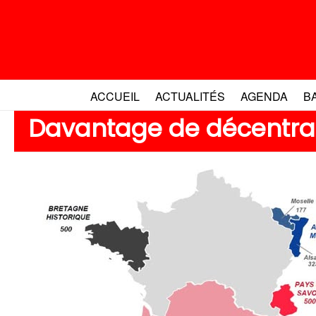
Aller
au
contenu
ACCUEIL
ACTUALITÉS
AGENDA
B
Davantage de décentral