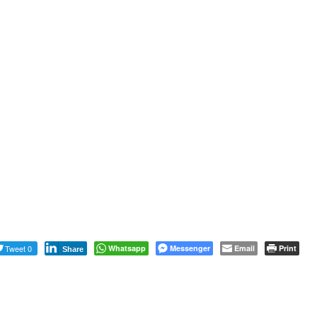
Tweet 0
Whatsapp
Messenger
Email
Print
Share