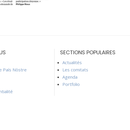
US
SECTIONS POPULAIRES
Actualités
ie País Nòstre
Les comitats
Agenda
Portfolio
tialité