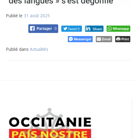
Publié le
31 août 2025
Tweet 0
Whatsapp
Partager
0
Share
Messenger
Email
Print
Publié dans
Actualités
Navigation
de
l’article