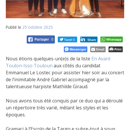
Publié le
25 octobre 2025
Tweet 0
Whatsapp
Partager
0
Share
Messenger
Email
Print
Nous étions quelques-un(e)s de la liste
En Avant
Toulon-Isso Touloun
aux côtés du candidat
Emmanuel Le Lostec pour assister hier soir au concert
de l’inimitable André Gabriel accompagné par la
talentueuse harpiste Mathilde Giraud.
Nous avons tous été conquis par ce duo qui a déroulé
un répertoire très varié, mêlant les styles et les
époques.
Gramaci à l’Escolo de la Targo e subre-tout à soun