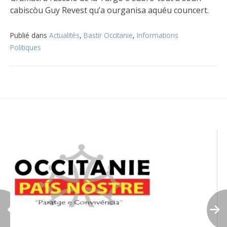
cabiscòu Guy Revest qu’a ourganisa aquéu councert.
Publié dans
Actualités
,
Bastir Occitanie
,
Informations
Politiques
Navigation
de
l’article