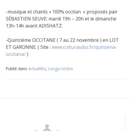
-musique et chants « 100% occitan » proposés pair
SÉBASTIEN SEUVE: mardi 19h – 20h et le dimanche
13h-14h avant ADISHATZ.
-Quinzième OCCITANE ( 7 au 22 novembre ) en LOT
ET GARONNE. ( Site :
www.culturasdoc.fr/quinzena-
occitana/
)
Publié dans
Actualités
,
Lenga nòstra
Navigation
de
l’article