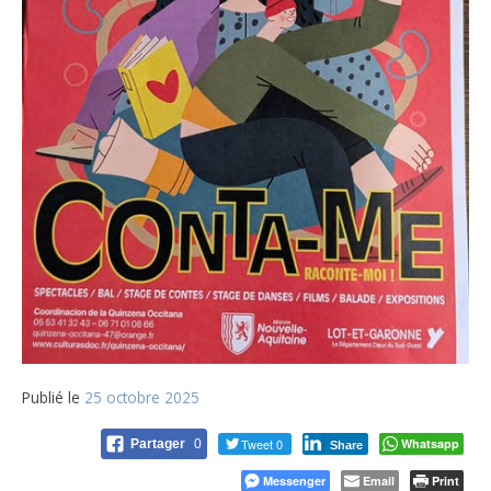
Publié le
25 octobre 2025
Tweet 0
Whatsapp
Partager
0
Share
Messenger
Email
Print