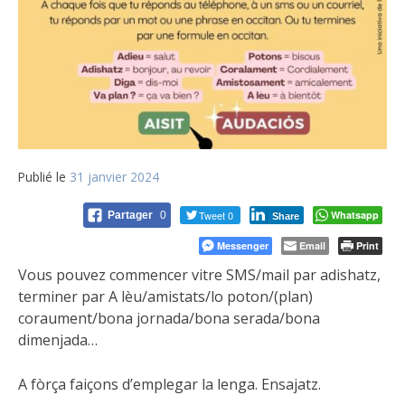
Publié le
31 janvier 2024
Tweet 0
Whatsapp
Partager
0
Share
Messenger
Email
Print
Vous pouvez commencer vitre SMS/mail par adishatz,
terminer par A lèu/amistats/lo poton/(plan)
coraument/bona jornada/bona serada/bona
dimenjada…
A fòrça faiçons d’emplegar la lenga. Ensajatz.