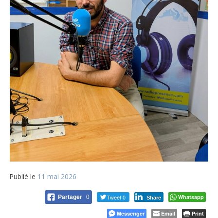
Publié le
11 mai 2026
Tweet 0
Whatsapp
Partager
0
Share
Messenger
Email
Print