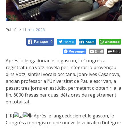
Publié le
11 mai 2026
Tweet 0
Whatsapp
Partager
0
Share
Messenger
Email
Print
Après lo lengadocian e lo gascon, lo Congrès a
registrat una votz novèla per integrar lo provençau
dins Votz, sintèsi vocala occitana. Joan-Ives Casanova,
ancian professor a l’Universitat de Pau e escrivan, a
passat tres jorns en estúdio, permetent d’obtenir, a la
fin, 6000 frasas per quasi dètz oras de registrament
en totalitat.
[FR]
Après le languedocien et le gascon, le
Congrès a enregistré une nouvelle voix afin d’intégrer