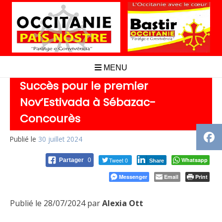
Aller
au
contenu
MENU
Succès pour le premier
Nov’Estivada à Sébazac-
Concourès
Publié le
30 juillet 2024
Tweet 0
Whatsapp
Partager
0
Share
Messenger
Email
Print
Publié le 28/07/2024 par
Alexia Ott